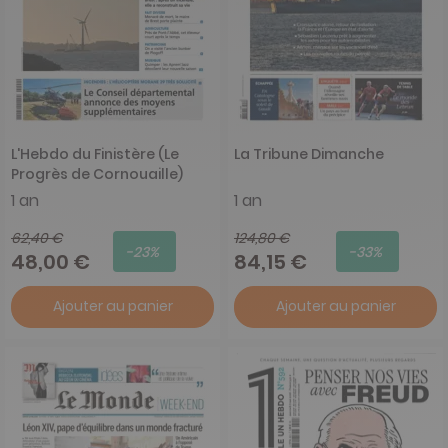
L'Hebdo du Finistère (Le
La Tribune Dimanche
Progrès de Cornouaille)
1 an
1 an
62,40 €
124,80 €
-23%
-33%
48,00 €
84,15 €
Ajouter au panier
Ajouter au panier