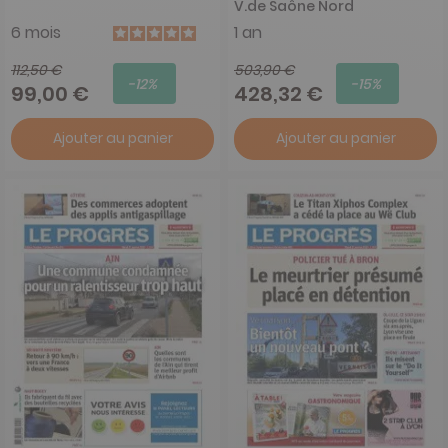
V.de Saône Nord
6 mois
1 an
112,50 €
503,90 €
-12%
-15%
99,00 €
428,32 €
Ajouter au panier
Ajouter au panier