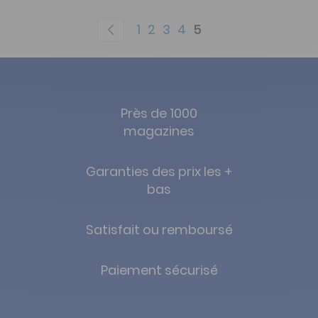
Page
Page
Précédent
Page
Page
Page
Page
You're currently re
1
2
3
4
5
Près de 1000
magazines
Garanties des prix les +
bas
Satisfait ou remboursé
Paiement sécurisé