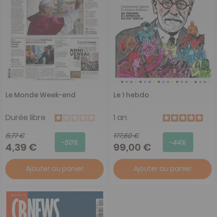
Le Monde Week-end
Le 1 hebdo
Durée libre
1 an
8,77 €
177,60 €
-50%
-44%
4,39 €
99,00 €
Ajouter au panier
Ajouter au panier