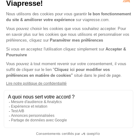
Le Progrès, Oullins, Givors,
Le Progrès, Oyonnax, Léman,
Monts du L.
Bugey
1 an
1 an
503,90 €
503,90 €
-15%
-15%
428,32 €
428,32 €
Ajouter au panier
Ajouter au panier