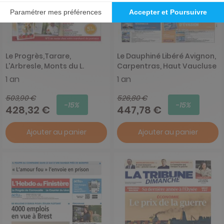
Le Progrès,Tarare,
Le Dauphiné Libéré Avignon,
L'Arbresle, Monts du L.
Carpentras, Haut Vaucluse
1 an
1 an
503,90 €
526,80 €
-15%
-15%
428,32 €
447,78 €
Ajouter au panier
Ajouter au panier