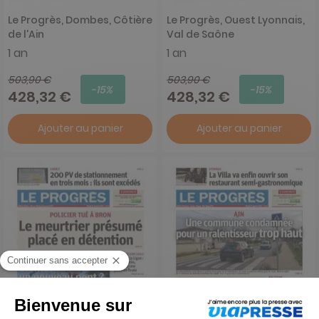
Le Progrès, Dombes, Côtière
Le Progrès, Ouest Lyonnais,
de l'Ain
Val de Saône
1 an
1 an
503,90 €
503,90 €
-15%
-15%
428,32 €
428,32 €
Ajouter au panier
Ajouter au panier