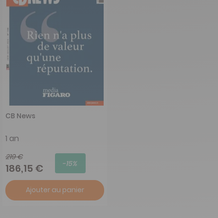
CB News
1 an
219 €
-15%
186,15 €
Ajouter au panier