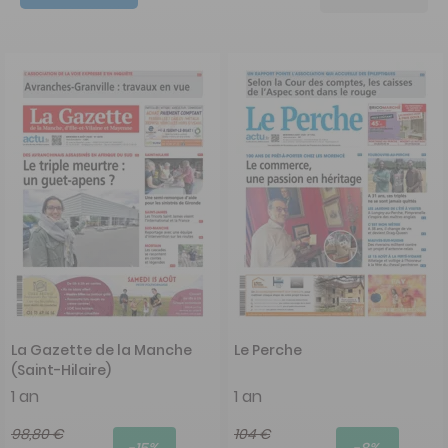
La Gazette de la Manche
Le Perche
(Saint-Hilaire)
1 an
1 an
98,80 €
104 €
-15%
-8%