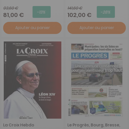
93,60 €
141,60 €
-13%
-28%
81,00 €
102,00 €
Ajouter au panier
Ajouter au panier
La Croix Hebdo
Le Progrès, Bourg, Bresse,