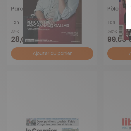
Paroles de Corse
Pèlerin
1 an
1 an
33 €
247 €
-15%
28,05 €
99,00 
Ajouter au panier