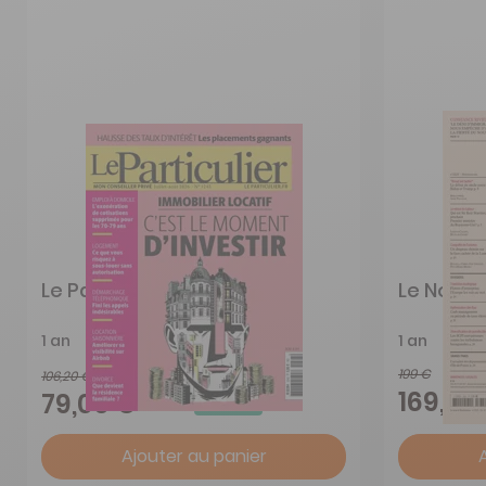
Le Particulier
Le Nouve
1 an
1 an
199 €
106,20 €
-26%
169,15 
79,00 €
Ajouter au panier