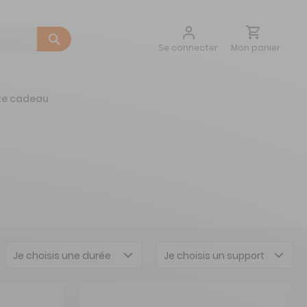
Aller
Mon panier
Se connecter
au
contenu
te cadeau
Je choisis une durée
Je choisis un support