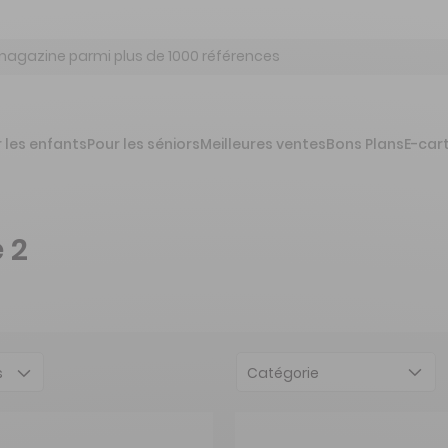
 les enfants
Pour les séniors
Meilleures ventes
Bons Plans
E-car
 2
Catégorie