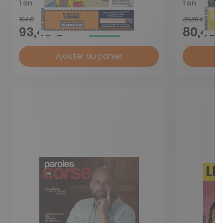
1 an
1 an
104 €
93,60 €
-10%
93,40 €
80,40 
Ajouter au panier