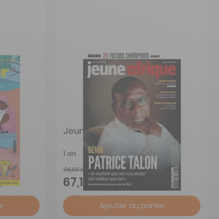
Jeune Afrique
1 an
94,80 €
-29%
67,15 €
r
Ajouter au panier