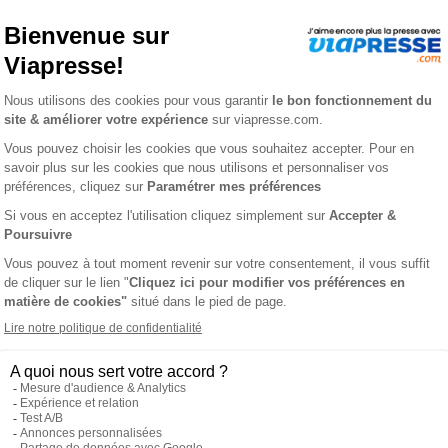
1 an
981 €
-14%
-49%
€
504,00 €
Ajouter au panier
Ajouter au panie