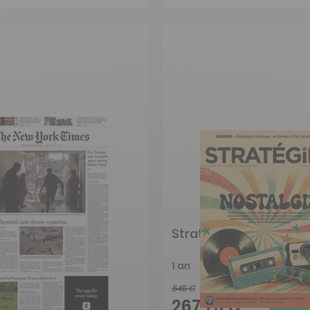
York Times
Stratégies
onal Edition
1 an
545 €
-34%
-51%
 €
267,75 €