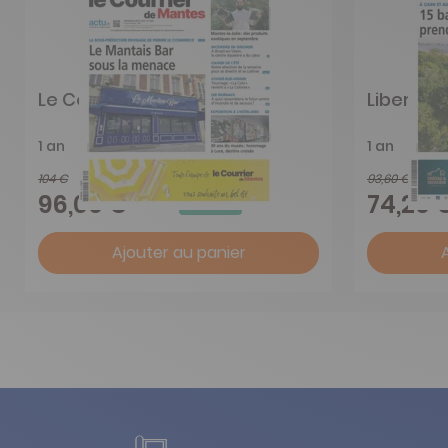
Le Courrier De Mantes
Liberté 
1 an
1 an
104 €
93,60 €
-8%
96,00 €
74,20 
Ajouter au panier