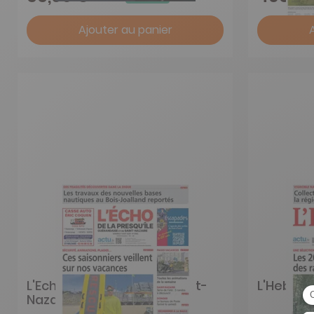
Ajouter au panier
L'Echo de la Presquîle (Saint-
L'Hebdo 
Nazaire et sa Région)