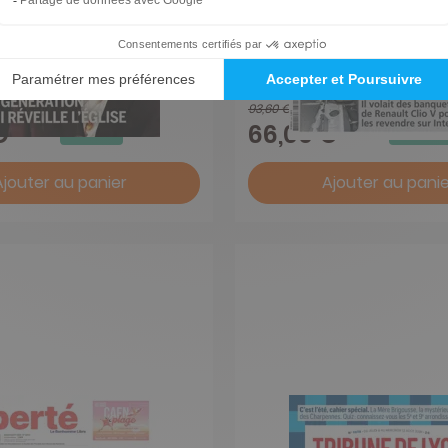
La Gazette du Val d'O
1 an
93,60 €
-60%
-29%
€
66,00 €
Ajouter au panier
Ajouter au panie