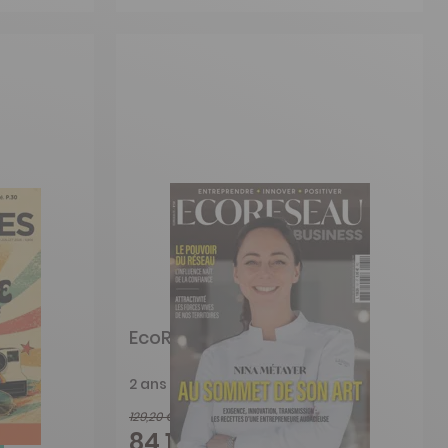
EcoRéseau Business
2 ans
129,20 €
-35%
84,15 €