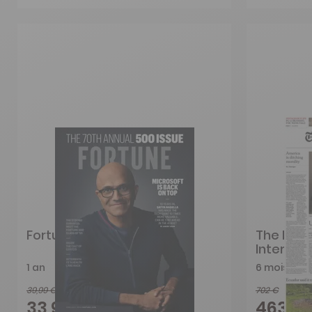
Fortune
The New 
Internati
1 an
6 mois
39,99 €
702 €
-15%
33,99 €
463,25