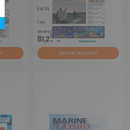
ise
La Vie Quercynoise
1 an
88,40 €
-8%
81,20 €
r
Ajouter au panier