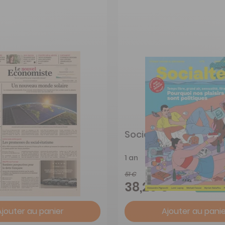
l Economiste
Socialter
1 an
51 €
-15%
-25%
€
38,25 €
Ajouter au panier
Ajouter au panie