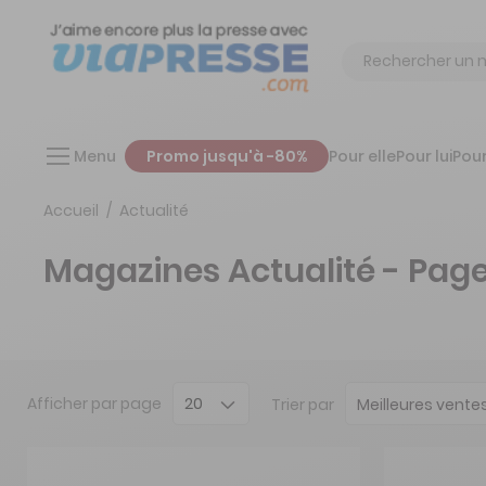
Chercher
Menu
Promo jusqu'à -80%
Pour elle
Pour lui
Pour
Accueil
Actualité
Magazines Actualité - Page
Afficher
par page
Trier par