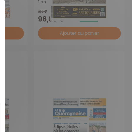
1 an
104 €
-8%
96,00 €
r
Ajouter au panier