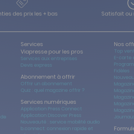
ties des prix les + bas
Satisfait o
Services
Nos off
Top ven
Viapresse pour les pros
E-carte
Services aux entreprises
Program
Devis express
Fidèles
Abonnement à offrir
Nouveau
Offrir un abonnement
Magazin
Quiz : quel magazine offrir ?
Magazin
Magazin
Services numériques
Magazine
Application Press Connect
Magazine
Application Discover Press
 de
Journaux
Nouveauté : service mobilité audio
Formule
b.connect: connexion rapide et