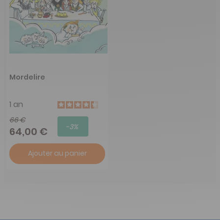
Mordelire
1 an
66 €
-3%
64,00 €
Ajouter au panier