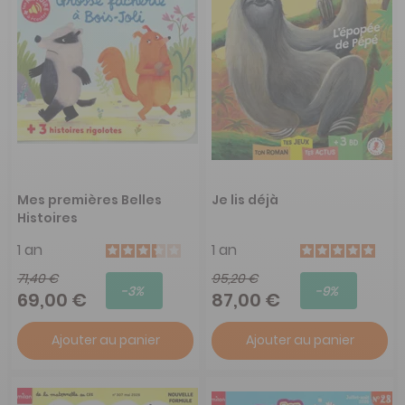
Mes premières Belles
Je lis déjà
Histoires
1 an
1 an
71,40 €
95,20 €
-3%
-9%
69,00 €
87,00 €
Ajouter au panier
Ajouter au panier