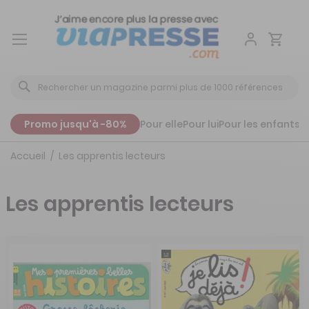
Aller
au
contenu
Promo jusqu'à -80%
Pour elle
Pour lui
Pour les enfants
P
Accueil
Les apprentis lecteurs
Les apprentis lecteurs