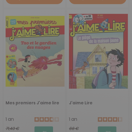
Mes premiers J'aime lire
J'aime Lire
1 an
1 an
71,40 €
66 €