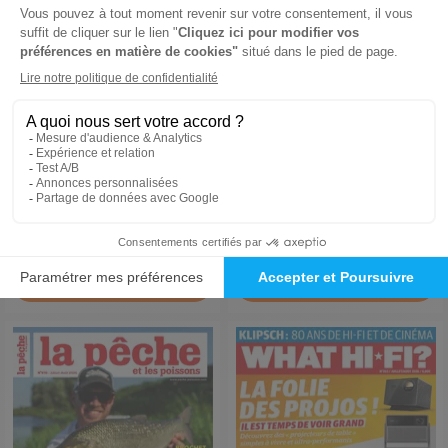
Esprit Yoga
Ideat
1 an
1 an
45 €
47,40 €
-34%
-16%
29,67 €
40,00 €
Ajouter au panier
Ajouter au panier