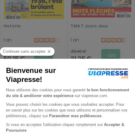
Historia
Télé 7 Jours Jeux
1 an
1 an
71 €
30,40 €
-29%
-30%
50,15 €
21,25 €
Ajouter au panier
Ajouter au panier