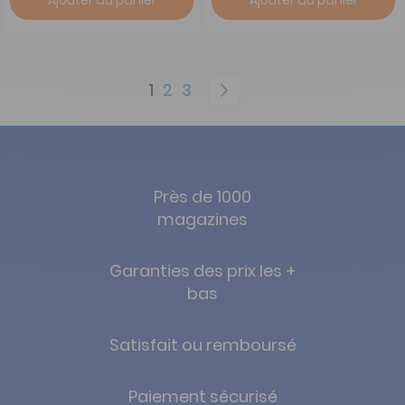
Ajouter au panier
Ajouter au panier
Page
You're currently reading page
Page
Page
Page
Suivant
1
2
3
Près de 1000
magazines
Garanties des prix les +
bas
Satisfait ou remboursé
Paiement sécurisé