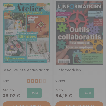
Le Nouvel Atelier des Nanas
L'Informaticien
1 an
2 ans
51,60 €
110 €
-24%
-24%
39,02 €
84,15 €