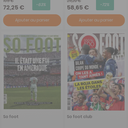
195 €
211,20 €
-63%
-72%
72,25 €
58,65 €
Ajouter au panier
Ajouter au panier
So foot
So foot club