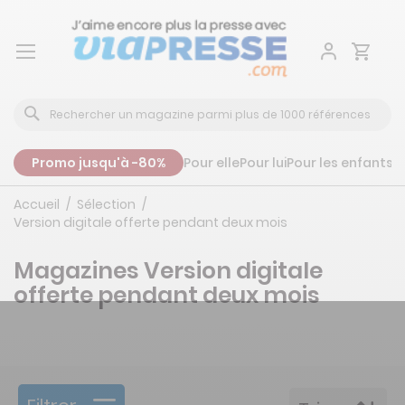
Aller
au
contenu
Promo jusqu'à -80%
Pour elle
Pour lui
Pour les enfants
P
Accueil
Sélection
Version digitale offerte pendant deux mois
Magazines Version digitale
offerte pendant deux mois