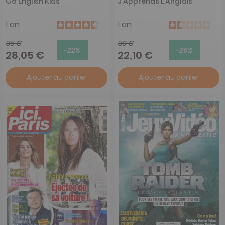
Go English Kids
J'Apprends L'Anglais
1 an
1 an
36 €
30 €
-22%
-26%
28,05 €
22,10 €
Ajouter au panier
Ajouter au panier