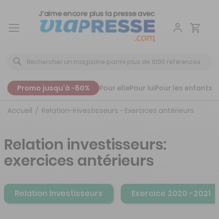
Aller
au
contenu
Promo jusqu'à -80%
Pour elle
Pour lui
Pour les enfants
P
Accueil
Relation-investisseurs - Exercices antérieurs
Relation investisseurs:
exercices antérieurs
Relation Investisseurs
Exercice 2020 -2021