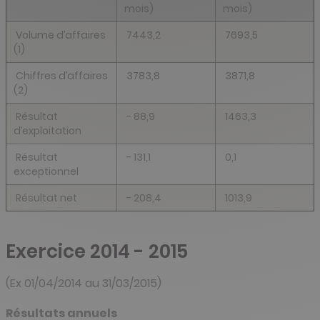
mois)
mois)
Volume d’affaires
7443,2
7693,5
(1)
Chiffres d’affaires
3783,8
3871,8
(2)
Résultat
- 88,9
1463,3
d’exploitation
Résultat
- 131,1
0,1
exceptionnel
Résultat net
- 208,4
1013,9
Exercice 2014 - 2015
(Ex 01/04/2014 au 31/03/2015)
Résultats annuels