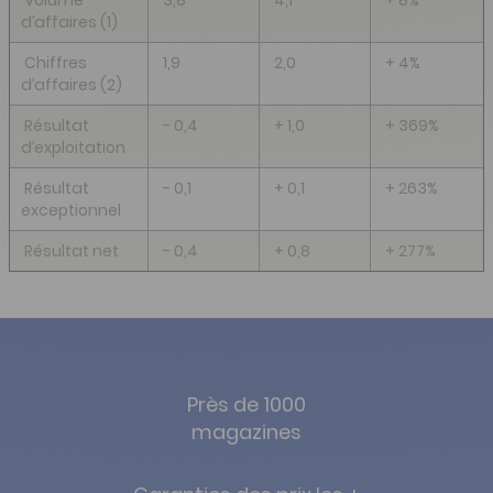
Volume
3,8
4,1
+ 8%
d’affaires (1)
Chiffres
1,9
2,0
+ 4%
d’affaires (2)
Résultat
- 0,4
+ 1,0
+ 369%
d’exploitation
Résultat
- 0,1
+ 0,1
+ 263%
exceptionnel
Résultat net
- 0,4
+ 0,8
+ 277%
Près de 1000
magazines