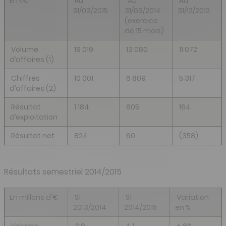
En k€
A
u
Au
A
u
31/03/2015
31/03/2014
31/12/2012
(exercice
de 15 mois)
Volume
19 019
13 080
11 072
d’affaires (1)
Chiffres
10 001
6 809
5 317
d’affaires (2)
Résultat
1 184
605
164
d’exploitation
Résultat net
824
60
(358)
Résultats semestriel 2014/2015
En millons d'€
S1
S1
Variation
2013/2014
2014/2015
en %