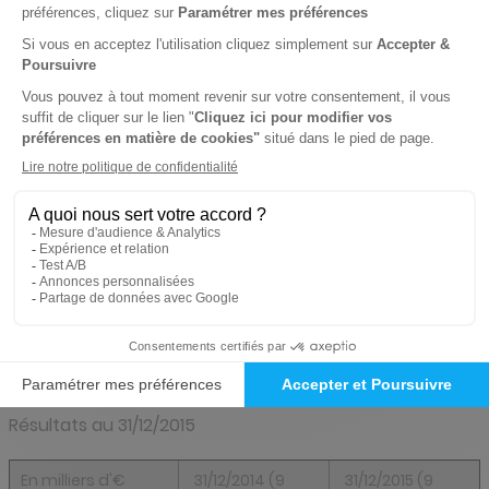
Résultats au 31/03/2016
En milliers d'€
2014/2015
2015/2016
Variation
en %
Volume
19 047
10 678
NS
d’affaires (1)
Chiffres
10 001
5 334
NS
d’affaires (2)
Résultat
1 184
1 745
+ 47%
d’exploitation
Résultat net
824
1 137
+ 38%
Résultats au 31/12/2015
En milliers d'€
31/12/2014 (9
31/12/2015 (9