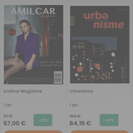
Amilcar Magazine
Urbanisme
1 an
1 an
57 €
160 €
-15%
-47%
57,00 €
84,15 €