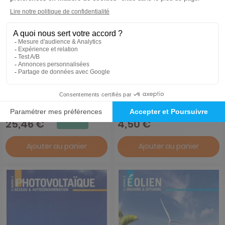
GQ
Maison et Jardin Magazine
1 an
N° en cours
44 €
-42%
25,46 €
4,50 €
Ajouter au panier
Ajouter au panier