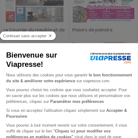
Le Courrier du meuble et de
Plaisirs de peindre
l'habitat
1 an
2 ans
170 €
62,40 €
-15%
-25%
144,50 €
46,75 €
Ajouter au panier
Ajouter au panier