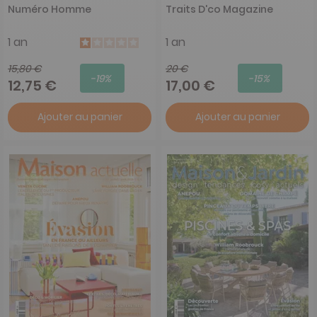
Numéro Homme
Traits D'co Magazine
1 an
1 an
15,80 €
20 €
-19%
-15%
12,75 €
17,00 €
Ajouter au panier
Ajouter au panier