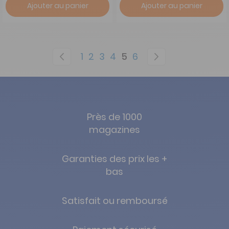
Ajouter au panier
Ajouter au panier
Page
Page
Précédent
Page
Page
Page
Page
You're currently readi
Page
Page
Suivant
1
2
3
4
5
6
Près de 1000
magazines
Garanties des prix les +
bas
Satisfait ou remboursé