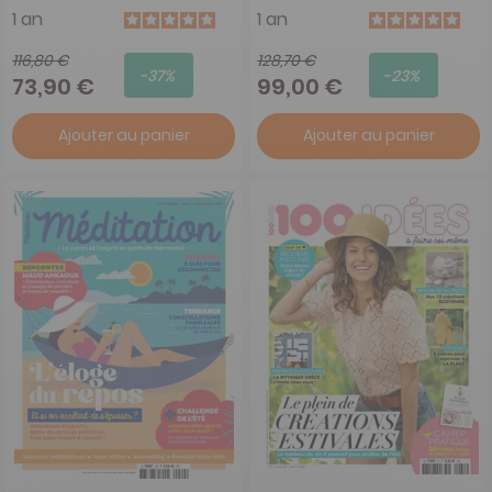
1 an
1 an
116,80 €
128,70 €
-37%
-23%
73,90 €
99,00 €
Ajouter au panier
Ajouter au panier