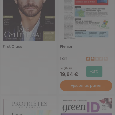
First Class
Plenior
1 an
23,10 €
-15%
19,64 €
Ajouter au panier