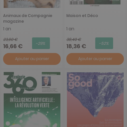
Animaux de Compagnie
Maison et Déco
magazine
1 an
1 an
23,60 €
38,40 €
-29%
-52%
16,66 €
18,36 €
Ajouter au panier
Ajouter au panier