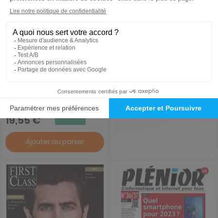
RESTO
First Class English
1 an
39,56 €
-51%
19,55 €
Ajouter au panier