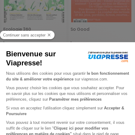
Ecologie 360
So Good
1 an
1 an
47,40 €
29,80 €
-45%
-16%
26,01 €
25,00 €
Ajouter au panier
Ajouter au panier