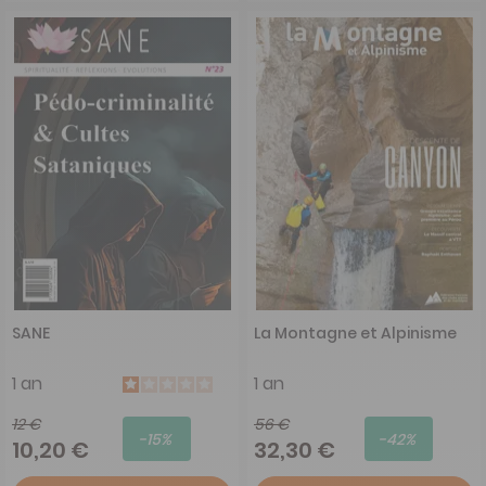
SANE
La Montagne et Alpinisme
1 an
1 an
12 €
56 €
-15%
-42%
10,20 €
32,30 €