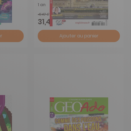
1 an
41,40 €
-24%
31,45 €
r
Ajouter au panier