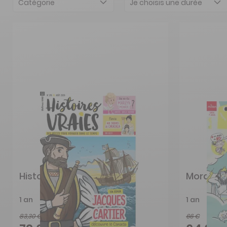
Catégorie
Je choisis une durée
Histoires Vraies
Mordelir
1 an
1 an
83,30 €
66 €
-5%