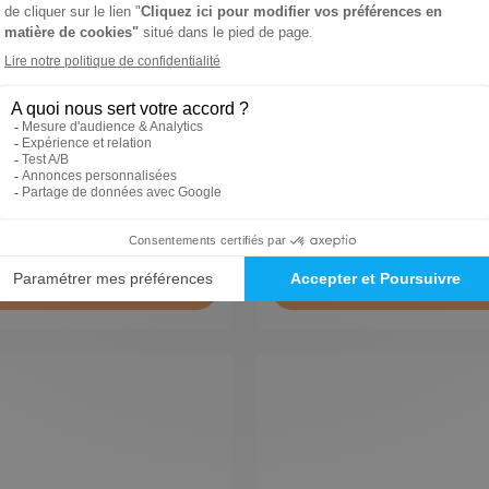
re Box
Mon Ptit Prions en égli
1 an
€
45,00 €
Ajouter au panier
Ajouter au panie