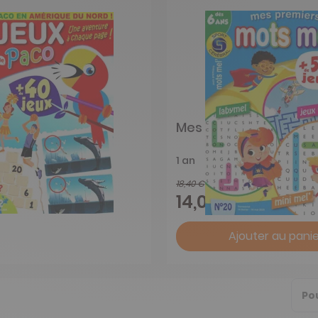
Paco
Mes premiers mots me
1 an
18,40 €
-24%
14,03 €
Ajouter au panie
Po