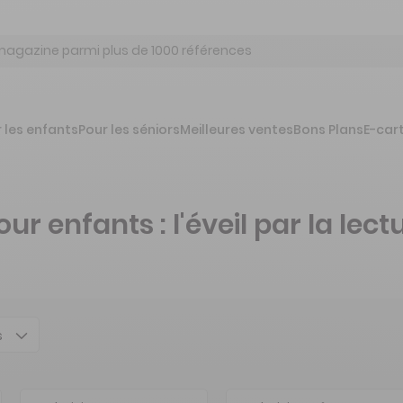
 les enfants
Pour les séniors
Meilleures ventes
Bons Plans
E-car
enfants : l'éveil par la lect