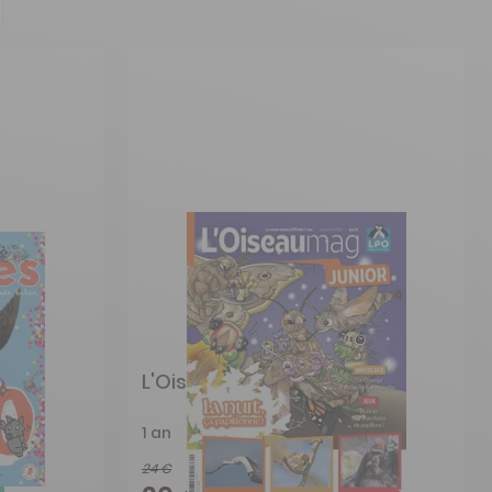
L'Oiseau Mag Junior
1 an
24 €
-15%