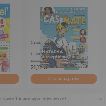
l'
Casemate
3 mois
26,85 €
-21%
21,17 €
r
Ajouter au panier
urquoi offrir un magazine jeunesse ?