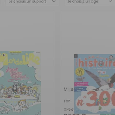
Je choisis un support
Je choisis un âge
e
Mille et une histoires
1 an
71,40 €
-3%
-6%