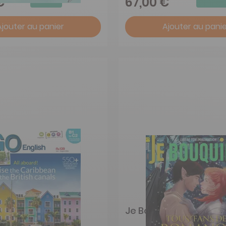
€
67,00 €
Ajouter au panier
Ajouter au panie
sh
Je Bouquine