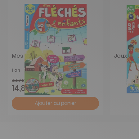
Mes fléchés enfants
Jeux de 
1 an
19,80 €
-25%
14,88 €
Ajouter au panier