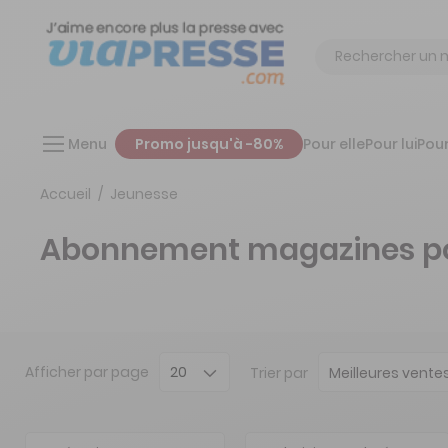
Chercher
Menu
Promo jusqu'à -80%
Pour elle
Pour lui
Pour
Accueil
Jeunesse
Abonnement magazines pour 
Afficher
par page
Trier par