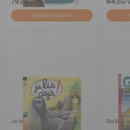
79,00 €
64,00 
Ajouter au panier
Je lis déjà
Go Engli