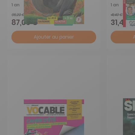
1 an
1 an
95,20 €
41,40 €
-9%
87,00 €
31,45 
Ajouter au panier