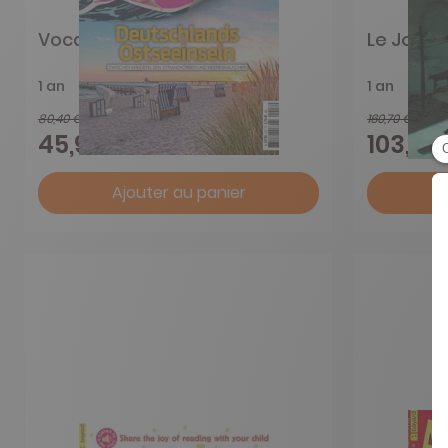
Vocable Allemand
Le Journa
1 an
1 an
80,40 €
160,70 €
-43%
45,90 €
103,56
Ajouter au panier