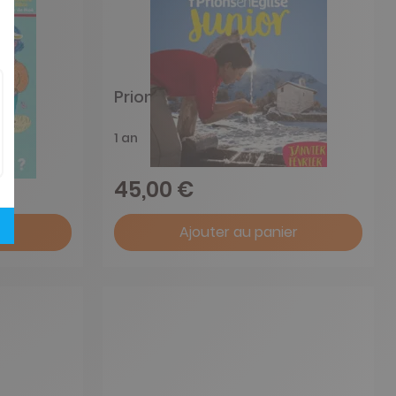
se
Prions En Eglise Junior
1 an
45,00 €
r
Ajouter au panier