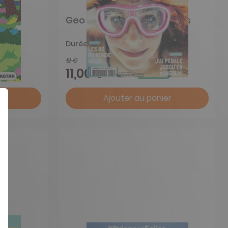
Geo Ado Maxi Decouvertes
Durée libre
12 €
-8%
11,00 €
r
Ajouter au panier