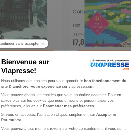
l de Spirou
Coloriage mystère
1 an
23,60 €
-36%
-24%
 €
17,85 €
Ajouter au panier
Ajouter au panie