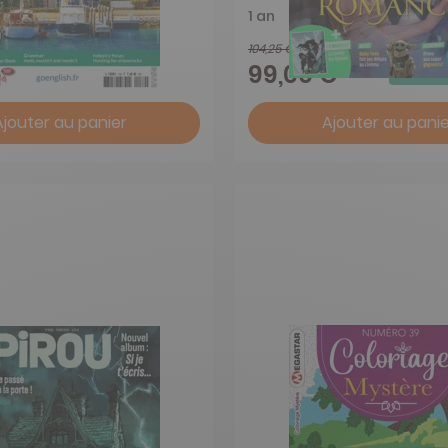
1 an
104,25 €
-24%
-5%
€
99,00 €
Ajouter au panier
Ajouter au panie