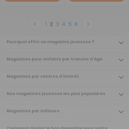
Page
Page
Précédent
Page
You're currently reading page
Page
Page
Page
Page
Page
Suivant
1
2
3
4
5
6
Pourquoi offrir un magazine jeunesse ?
Magazines pour enfants par tranche d’âge
Magazines par centres d’intérêt
Nos magazines jeunesse les plus populaires
Magazines par éditeurs
Comment choisir le bon magazine pour votre