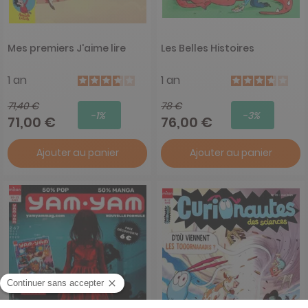
Mes premiers J'aime lire
Les Belles Histoires
1 an
1 an
71,40 €
78 €
-1%
-3%
71,00 €
76,00 €
Ajouter au panier
Ajouter au panier