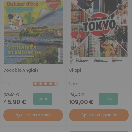
Vocable Anglais
Okapi
1 an
1 an
80,40 €
114,40 €
-43%
-5%
45,90 €
109,00 €
Ajouter au panier
Ajouter au panier