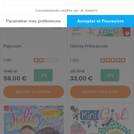
Papoum
Disney Princesses
1 an
1 an
71,40 €
35,70 €
-17%
-8%
59,00 €
33,00 €
Ajouter au panier
Ajouter au panier