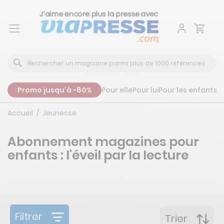
Aller
au
contenu
Promo jusqu'à -80%
Pour elle
Pour lui
Pour les enfants
P
Accueil
Jeunesse
Abonnement magazines pour
enfants : l'éveil par la lecture
Filtrer
Trier