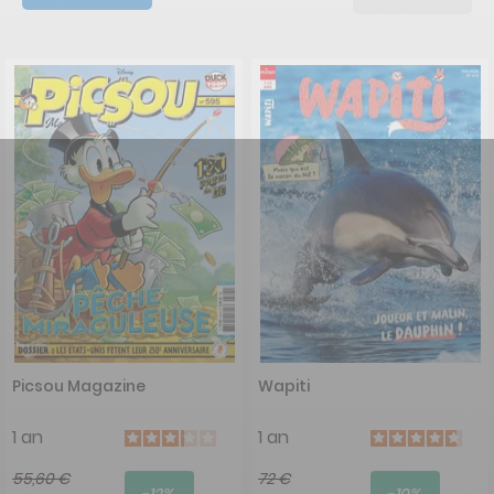
Picsou Magazine
Wapiti
1 an
1 an
55,60 €
72 €
-12%
-10%