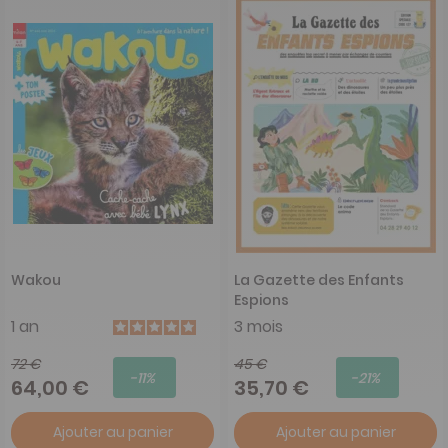
Wakou
La Gazette des Enfants
Espions
1 an
3 mois
72 €
45 €
-11%
-21%
64,00 €
35,70 €
Ajouter au panier
Ajouter au panier