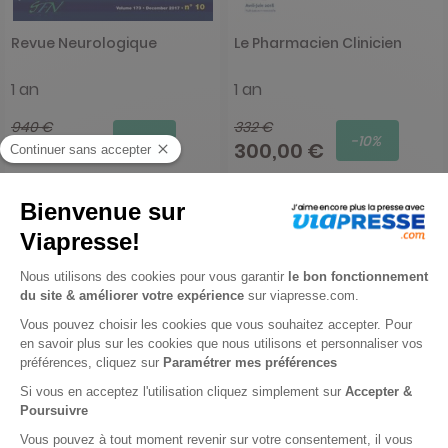
Revue Neurologique
Le Pharmacien Clinicien
1 an
1 an
940 €
332 €
-9%
-10%
857,00 €
300,00 €
Ajouter au panier
Ajouter au panier