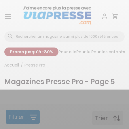
Aller
au
contenu
Promo jusqu'à -80%
Pour elle
Pour lui
Pour les enfants
P
Accueil
Presse Pro
Magazines Presse Pro - Page 5
Filtrer
Trier