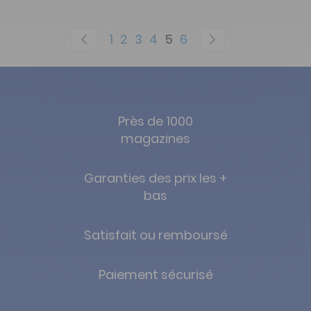
Page
Page
Précédent
Page
Page
Page
Page
You're currently readi
Page
Page
Suivant
1
2
3
4
5
6
Près de 1000
magazines
Garanties des prix les +
bas
Satisfait ou remboursé
Paiement sécurisé