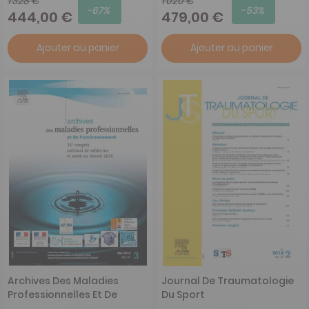
1 328 €
1 020 €
-67%
-53%
444,00 €
479,00 €
Ajouter au panier
Ajouter au panier
Archives Des Maladies
Journal De Traumatologie
Professionnelles Et De
Du Sport
L'Environnement