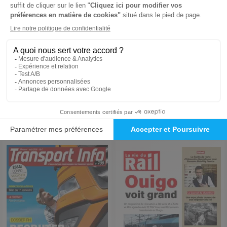
Cancer Radiotherapie
Historail
1 an
1 an
696 €
72 €
-53%
-17%
324,00 €
60,00 €
Ajouter au panier
Ajouter au panier