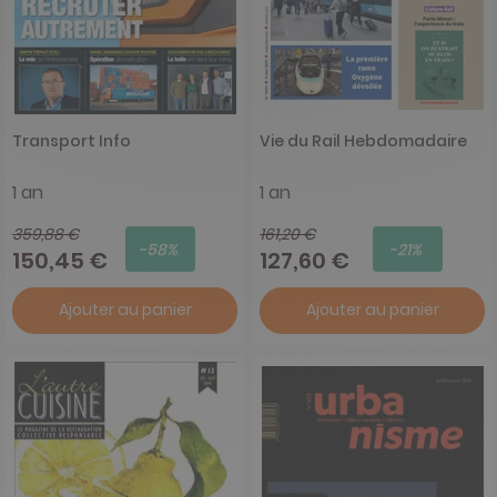
Transport Info
Vie du Rail Hebdomadaire
1 an
1 an
359,88 €
161,20 €
-58%
-21%
150,45 €
127,60 €
Ajouter au panier
Ajouter au panier