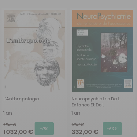
L'Anthropologie
Neuropsychiatrie De L
Enfance Et De L
Adolescence
1 an
1 an
1 135 €
832 €
-9%
-60%
1 032,00 €
332,00 €