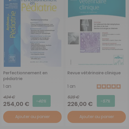
Perfectionnement en
Revue vétérinaire clinique
pédiatrie
1 an
1 an
424 €
528 €
-40%
-57%
254,00 €
226,00 €
Ajouter au panier
Ajouter au panier