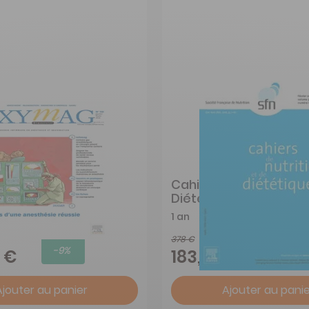
Cahiers De Nutrition E
Diététique
1 an
378 €
-9%
-52%
 €
183,00 €
Ajouter au panier
Ajouter au panie