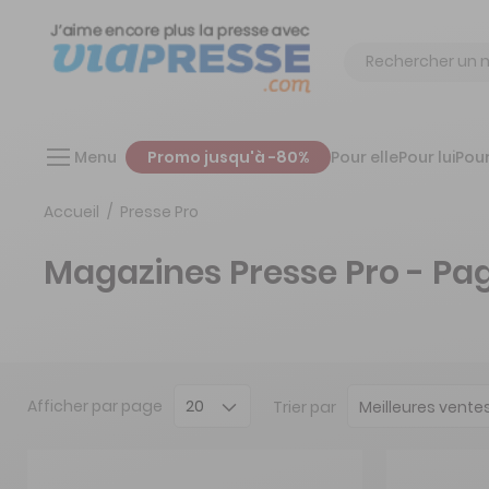
Chercher
Menu
Promo jusqu'à -80%
Pour elle
Pour lui
Pour
Accueil
Presse Pro
Magazines Presse Pro - Pa
Afficher
par page
Trier par