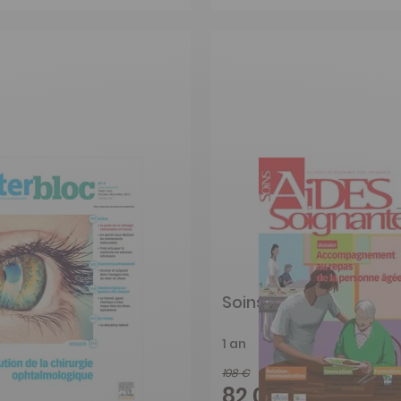
c
Soins Aides Soignante
1 an
198 €
-69%
-59%
€
82,00 €