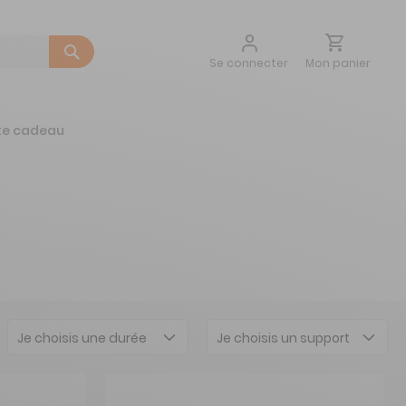
Aller
Mon panier
Se connecter
au
contenu
te cadeau
Je choisis une durée
Je choisis un support