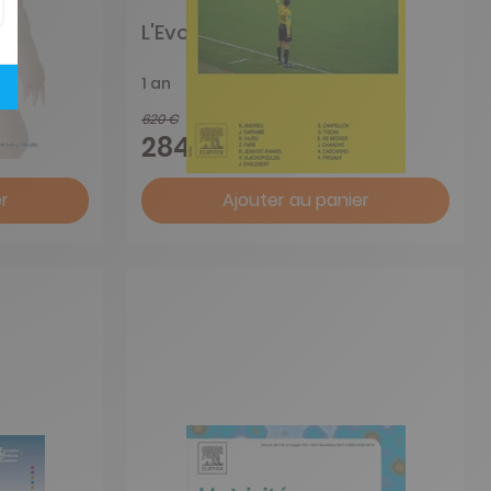
t De
L'Evolution Psychiatrique
1 an
620 €
-54%
284,00 €
r
Ajouter au panier