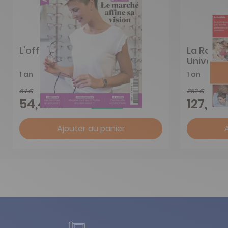
L'officiel de la franchise
La Revue
Universit
1 an
1 an
64 €
252 €
-15%
54,40 €
127,00
Ajouter au panier