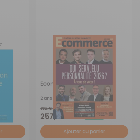
t De
Ecommerce
2 ans
302,40 €
-15%
257,04 €
r
Ajouter au panier