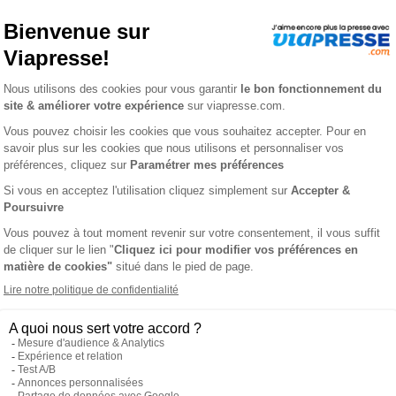
2 ans
302,40 €
-51%
-15%
 €
257,04 €
Ajouter au panier
Ajouter au panie