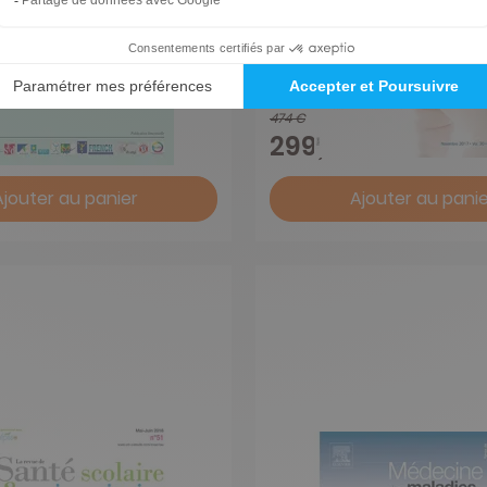
e Chirurgie Viscerale
Journal De Pediatrie E
Puericulture
1 an
474 €
-72%
-37%
 €
299,00 €
Ajouter au panier
Ajouter au panie