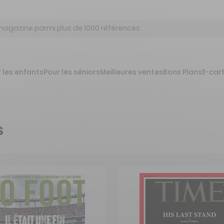
 les enfants
Pour les séniors
Meilleures ventes
Bons Plans
E-car
s