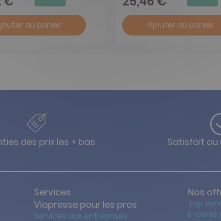
2 €
25,46 €
jouter au panier
Ajouter au panier
ties des prix les + bas
Satisfait o
Services
Nos off
Top ven
Viapresse pour les pros
E-carte
Services aux entreprises