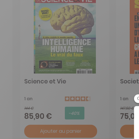
Science et Vie
Socie
1 an
1 an
144 €
147,50 €
-40%
85,90 €
75,0
Ajouter au panier
A