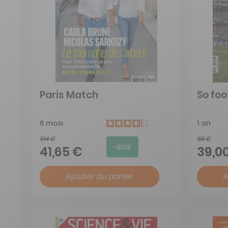
Paris Match
So foo
6 mois
1 an
104 €
55 €
-60%
41,65 €
39,0
Ajouter au panier
A