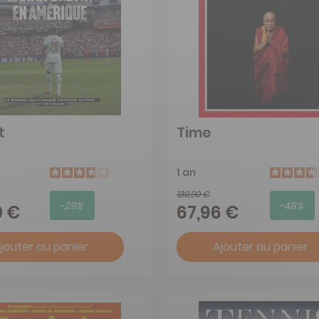
t
Time
1 an
130,90 €
-29%
-48%
0 €
67,96 €
jouter au panier
Ajouter au panier