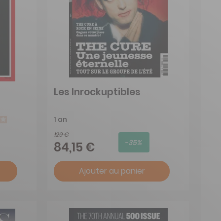
Les Inrockuptibles
1 an
129 €
-35%
84,15 €
Ajouter au panier