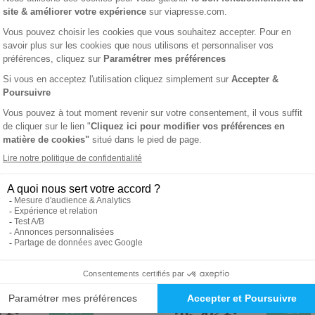
Vivre Votre Argent
GQ
1 an
44 €
-53%
-42%