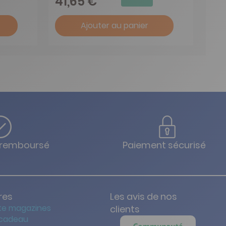
41,65 €
Ajouter au panier
u remboursé
Paiement sécurisé
res
Les avis de nos
te magazines
clients
 cadeau