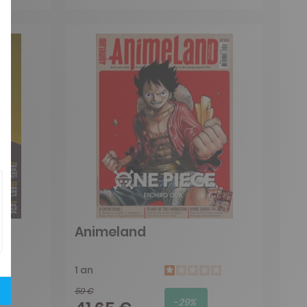
Animeland
1 an
59 €
-29%