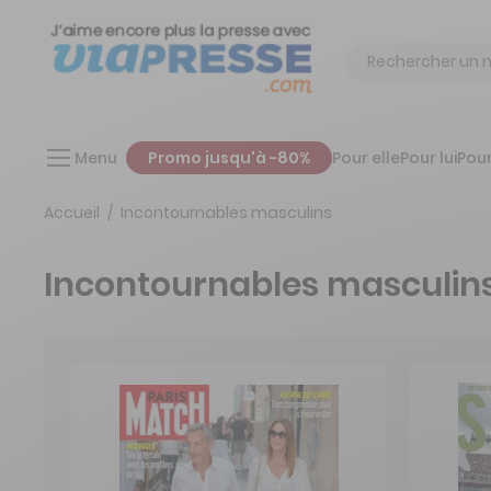
Chercher
Menu
Promo jusqu'à -80%
Pour elle
Pour lui
Pour
Accueil
Incontournables masculins
Incontournables masculin