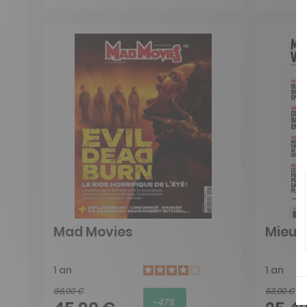
Mad Movies
Mieux 
1 an
1 an
86,90 €
53,90 €
-47%