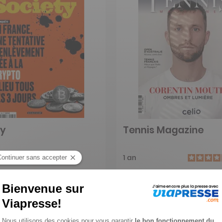
ty
Tennis Magazine
1 an
50 €
-49%
-41%
0 €
29,75 €
jouter au panier
Ajouter au panier