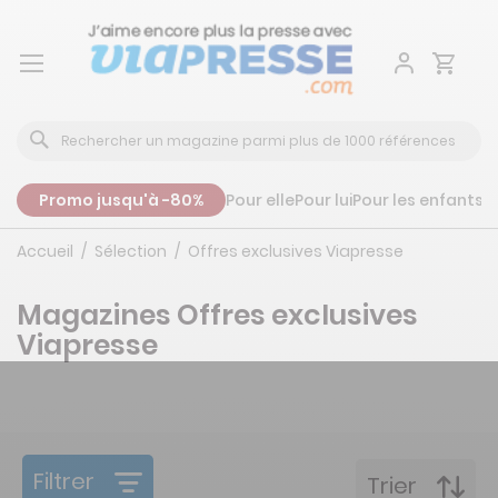
Aller
au
contenu
Promo jusqu'à -80%
Pour elle
Pour lui
Pour les enfants
P
Accueil
Sélection
Offres exclusives Viapresse
Magazines Offres exclusives
Viapresse
Filtrer
Trier