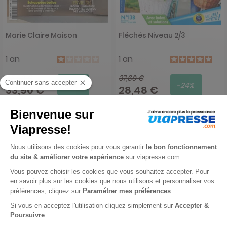
Marie Claire Maison
Fléchés Niveau 2/3
1 an
1 an
45,60 €
37,60 €
-26%
-24%
33,90 €
28,48 €
Ajouter au panier
Ajouter au panier