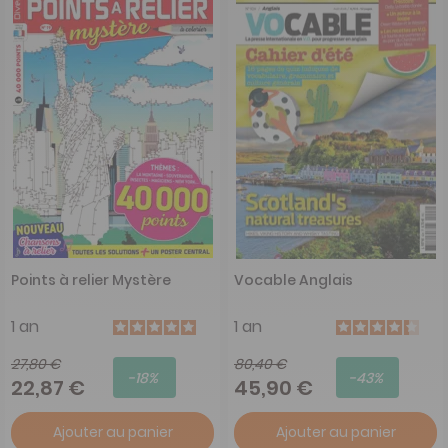
Points à relier Mystère
Vocable Anglais
1 an
1 an
27,80 €
80,40 €
-18%
-43%
22,87 €
45,90 €
Ajouter au panier
Ajouter au panier