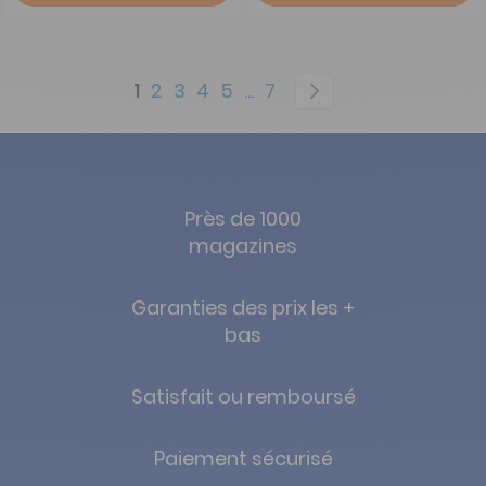
Page
You're currently reading page
Page
Page
Page
Page
Page
Page
Suivant
1
2
3
4
5
...
7
Près de 1000
magazines
Garanties des prix les +
bas
Satisfait ou remboursé
Paiement sécurisé