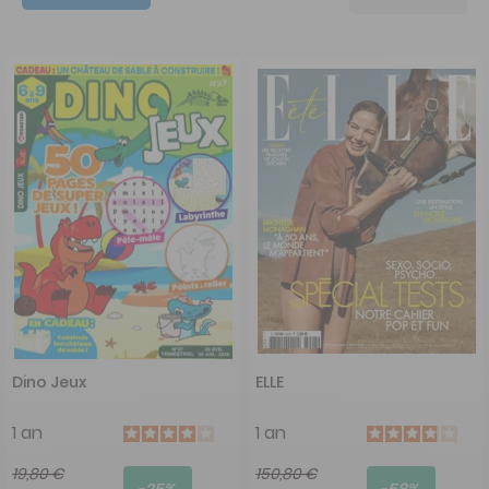
Dino Jeux
ELLE
1 an
1 an
19,80 €
150,80 €
-25%
-58%