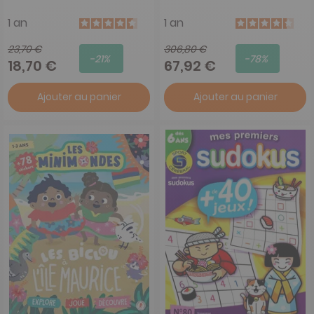
1 an
1 an
23,70 €
306,80 €
-21%
-78%
18,70 €
67,92 €
Ajouter au panier
Ajouter au panier