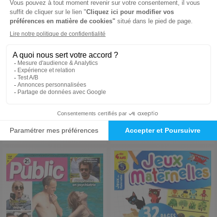
Vélo Magazine
Vogue France
1 an
1 an
68,90 €
55 €
-14%
-54%
59,00 €
25,46 €
Ajouter au panier
Ajouter au panier