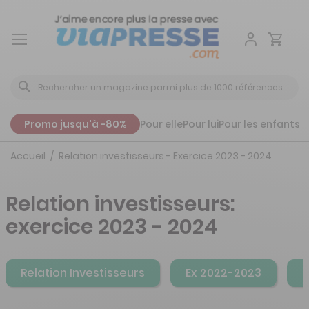
Aller
au
contenu
Promo jusqu'à -80%
Pour elle
Pour lui
Pour les enfants
P
Accueil
Relation investisseurs - Exercice 2023 - 2024
Relation investisseurs:
exercice 2023 - 2024
Relation Investisseurs
Ex 2022-2023
E