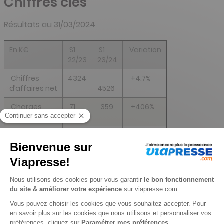
Chiffres clés
Résultats au 31/03/2024
En K€
S1
S1
Variation
22/23
23/24
Chiffres
4324
+4.7
%
d’affaires net
4526
Charges
71
359
+406
%
d’exploitation
Résultat
-13
-10
NS
d'exploitation
Résultat net
123
341
+177%
Résultats au 30/09/2023