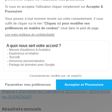
En K€
S1
S1
Variation
22/23
23/24
Chiffres
1834
1751
-4.5
%
d’affaires net
Charges
2050
1856
-9.2
%
d’exploitation
Résultat
-216
-110
+106 K€
d'exploitation
Résultat net
-223
-114
+109 K€
Résultats semestriels
Rapport d'activité au 1 semestre 2023/2024 ( 01/04/2023
au 30/09/2023)
Résultats annuels