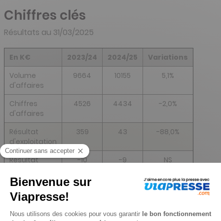
Chiffres clés
Résultats au 31/03/2025
En K€
2023/24
2024/25
Variations
Volume
9664
10155
5,1%
d'affaires
Chiffres
4526
4434
-2,0%
d'affaires
Résultat
359
43
-88,0%
d'exploitation
Résultat
-10
-9
NS
exceptionnel
et financier
Résultat net
314
95
-72,0%