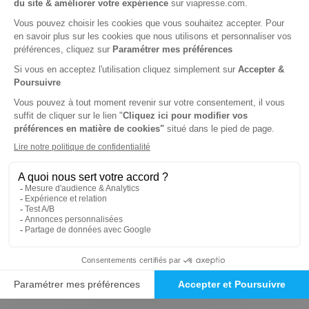
Résultats au 30/09/2024
En K€
S1
S1
Variation
23/24
24/25
Volume
3434
4135
20,0%
d'affaires
Chiffre
1751
1848
6
d'affaires
net
Résultat
-114
-217
-103 K€
net
Résultats semestriels
Rapport d'activité au 1 semestre 2024/2025 (
01/04/2024 au 30/09/2024)