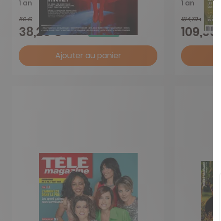
1 an
1 an
50 €
184,70 €
-24%
38,25 €
109,00
Ajouter au panier