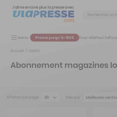
Chercher
Menu
Promo jusqu'à -80%
Pour elle
Pour lui
Pour
Accueil
Loisirs
Abonnement magazines loisi
Afficher
par page
Trier par