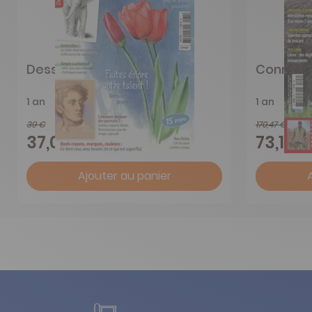
Dessin passion
Connaiss
1 an
1 an
39 €
170,47 €
-5%
37,00 €
73,10 €
Ajouter au panier