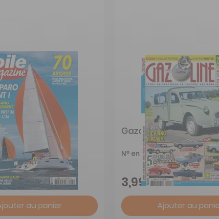
gazine
Gazoline
N° en cours
-57%
€
3,99 €
Ajouter au panier
Ajouter au panie