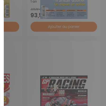
1 an
221,26 €
-58%
93,50 €
r
Ajouter au panier