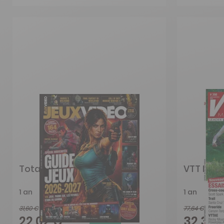
Total Jeux Video
VTT Mag
1 an
1 an
31,60 €
77,64 €
-30%
22,02 €
32,30 