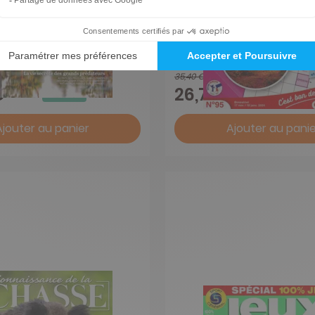
auvage
Anagrammes evasion
1 an
35,40 €
-21%
-24%
€
26,78 €
Ajouter au panier
Ajouter au panie