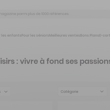
 les enfants
Pour les séniors
Meilleures ventes
Bons Plans
E-car
rs : vivre à fond ses passion
Catégorie