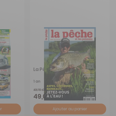
La Pêche et les Poissons
1 an
101,75 €
-52%
49,00 €
r
Ajouter au panier