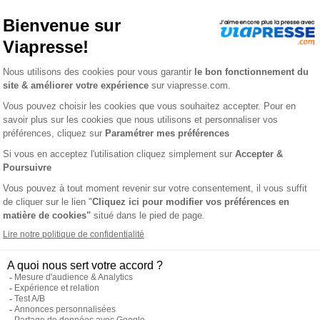
1 an
88,20 €
-41%
-21%
 €
69,90 €
Ajouter au panier
Ajouter au panie