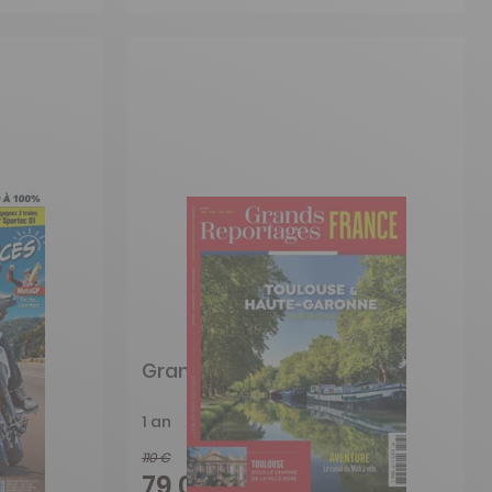
Grands Reportages
1 an
110 €
-28%
79,05 €