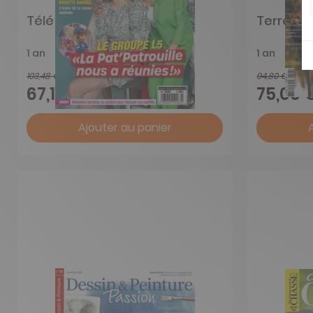
Télé Magazine
Terre S
1 an
1 an
103,48 €
94,80 €
-35%
67,15 €
75,00 
Ajouter au panier