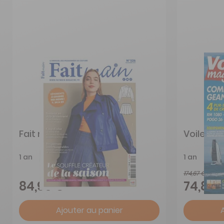
Fait main
Voile Ma
1 an
1 an
174,67 €
84,90 €
74,80 
Ajouter au panier