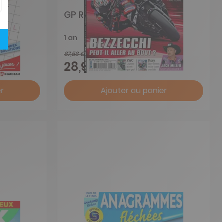
GP Racing
1 an
67,56 €
-57%
28,90 €
r
Ajouter au panier