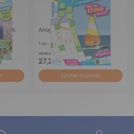
l 100%
Anagrammes fléchées
1 an
35,60 €
-24%
27,20 €
r
Ajouter au panier