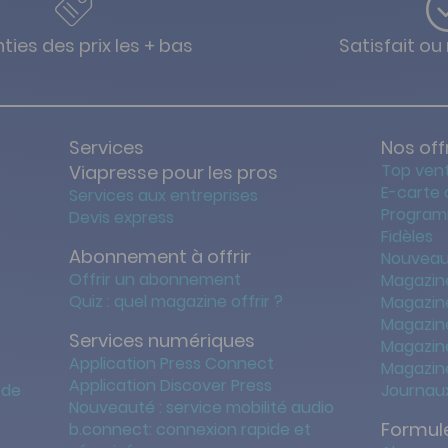
ties des prix les + bas
Satisfait o
Services
Nos off
Top ven
Viapresse pour les pros
E-carte
Services aux entreprises
Program
Devis express
Fidèles
Abonnement à offrir
Nouveau
Offrir un abonnement
Magazin
Quiz : quel magazine offrir ?
Magazin
Magazin
Services numériques
Magazine
Application Press Connect
Magazine
Application Discover Press
 de
Journaux
Nouveauté : service mobilité audio
Formule
b.connect: connexion rapide et